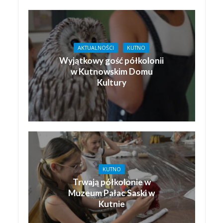
AKTUALNOŚCI
KUTNO
Wyjątkowy gość półkolonii
w Kutnowskim Domu
Kultury
KUTNO
Trwają półkolonie w
Muzeum Pałac Saski w
Kutnie