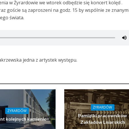
enia w Żyrardowie we wtorek odbędzie się koncert kolęd .
az goście są zaproszeni na godz. 15 by wspólnie ze znanym
łego świata.
krzewska jedna z artystek występu.
ŻYRARDÓW
ŻYRARDÓW
Pamiątki pracowników
t kolejnych kamienic
Zakładów Lniarskich