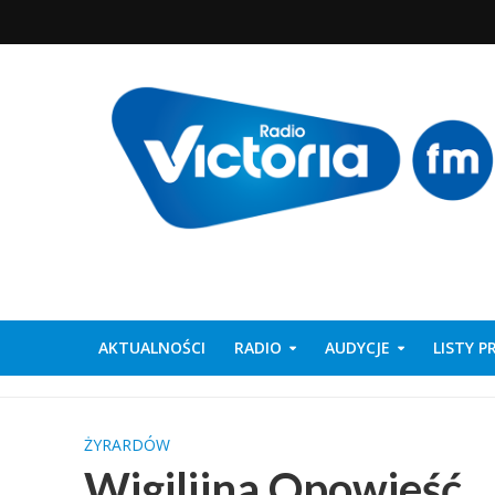
AKTUALNOŚCI
RADIO
AUDYCJE
LISTY 
ŻYRARDÓW
Wigilijna Opowieść