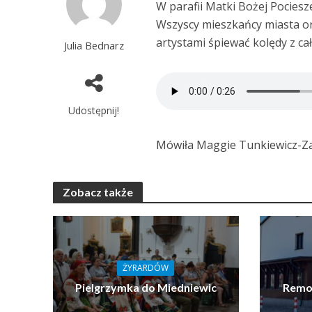
W parafii Matki Bożej Pociesz
Wszyscy mieszkańcy miasta or
artystami śpiewać kolędy z ca
Julia Bednarz
Udostępnij!
Mówiła Maggie Tunkiewicz-Za
Zobacz także
ŻYRARDÓW
Pielgrzymka do Miedniewic
Remon