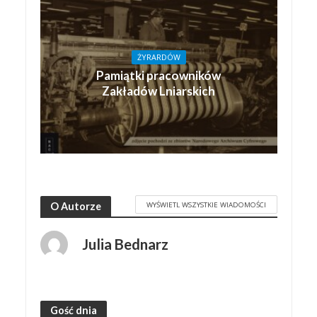
ŻYRARDÓW
Pamiątki pracowników
Zakładów Lniarskich
WYŚWIETL WSZYSTKIE WIADOMOŚCI
O Autorze
Julia Bednarz
Gość dnia