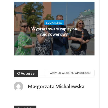
SOCHACZEW
Wystartowały zapisy na
rajd rowerowy
WYŚWIETL WSZYSTKIE WIADOMOŚCI
O Autorze
Małgorzata Michalewska