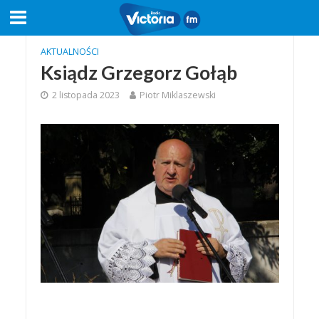
AKTUALNOŚCI
Ksiądz Grzegorz Gołąb
2 listopada 2023
Piotr Miklaszewski