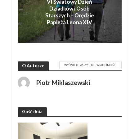
VI Światowy Dzień
Dziadków i Osób
Starszych – Orędzie
Papieża Leona XIV
WYŚWIETL WSZYSTKIE WIADOMOŚCI
O Autorze
Piotr Miklaszewski
Gość dnia