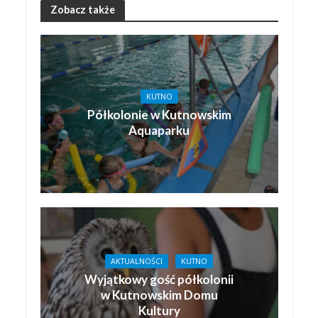
Zobacz także
KUTNO
Półkolonie w Kutnowskim
Aquaparku
AKTUALNOŚCI
KUTNO
Wyjątkowy gość półkolonii
w Kutnowskim Domu
Kultury