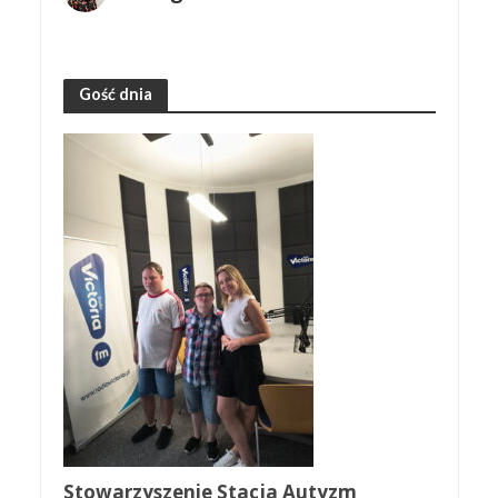
Gość dnia
Stowarzyszenie Stacja Autyzm