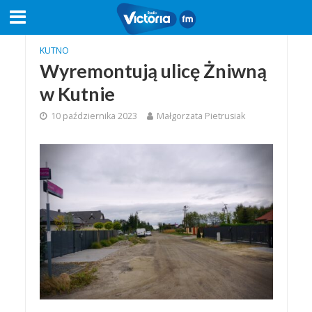
KUTNO
Wyremontują ulicę Żniwną
w Kutnie
10 października 2023
Małgorzata Pietrusiak