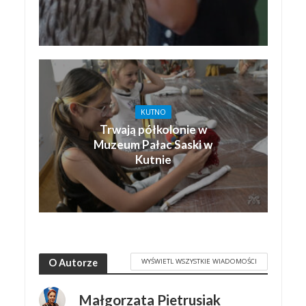
KUTNO
Trwają półkolonie w
Muzeum Pałac Saski w
Kutnie
WYŚWIETL WSZYSTKIE WIADOMOŚCI
O Autorze
Małgorzata Pietrusiak