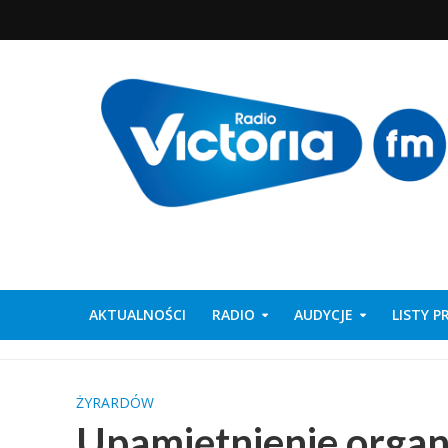
AKTUALNOŚCI
RADIO
AUDYCJE
LISTY 
ŻYRARDÓW
Upamiętnienie organ