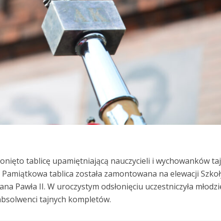
łonięto tablicę upamiętniającą nauczycieli i wychowanków t
. Pamiątkowa tablica została zamontowana na elewacji Szkoł
ana Pawła II. W uroczystym odsłonięciu uczestniczyła młodzi
 absolwenci tajnych kompletów.