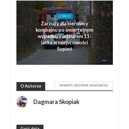
ŁOWICZ
Zarzuty dla kierowcy
kombajnu po śmiertelnym
wypadku z udziałem 11-
latka w miejscowości
Sypień
WYŚWIETL WSZYSTKIE WIADOMOŚCI
O Autorze
Dagmara Skopiak
Gość dnia