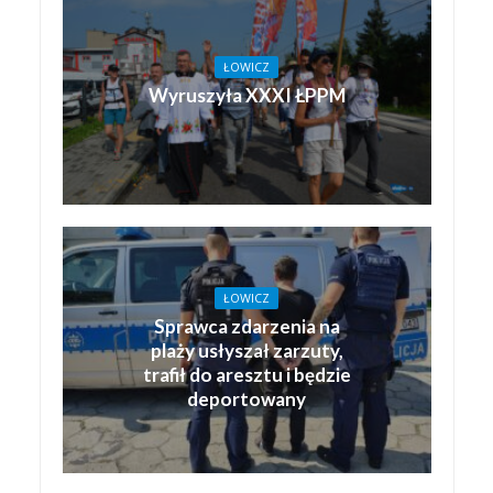
ŁOWICZ
Wyruszyła XXXI ŁPPM
ŁOWICZ
Sprawca zdarzenia na
plaży usłyszał zarzuty,
trafił do aresztu i będzie
deportowany