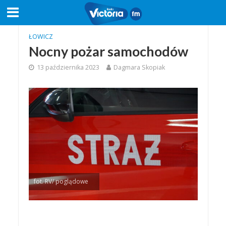
ŁOWICZ
Nocny pożar samochodów
13 października 2023
Dagmara Skopiak
fot. RV/ poglądowe