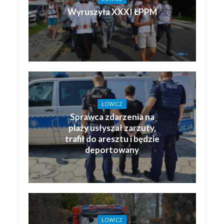
Wyruszyła XXXI ŁPPM
ŁOWICZ
Sprawca zdarzenia na
plaży usłyszał zarzuty,
trafił do aresztu i będzie
deportowany
ŁOWICZ