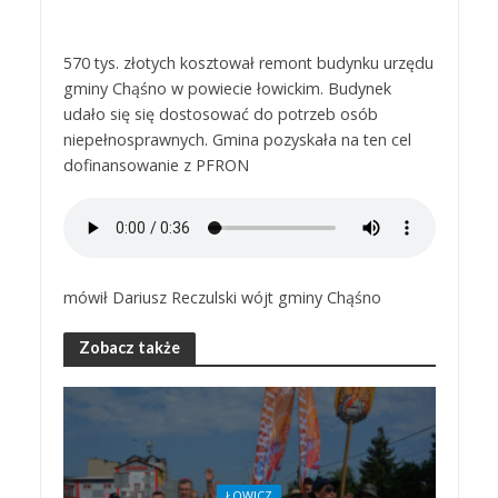
570 tys. złotych kosztował remont budynku urzędu
gminy Chąśno w powiecie łowickim. Budynek
udało się się dostosować do potrzeb osób
niepełnosprawnych. Gmina pozyskała na ten cel
dofinansowanie z PFRON
mówił Dariusz Reczulski wójt gminy Chąśno
Zobacz także
ŁOWICZ