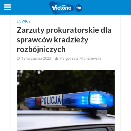
ŁOWICZ
Zarzuty prokuratorskie dla
sprawców kradzieży
rozbójniczych
18 września 2023
Małgorzata Michalewska