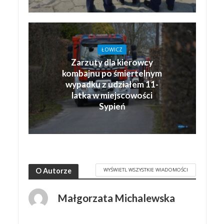
ŁOWICZ
Zarzuty dla kierowcy
kombajnu po śmiertelnym
wypadku z udziałem 11-
latka w miejscowości
Sypień
WYŚWIETL WSZYSTKIE WIADOMOŚCI
O Autorze
Małgorzata Michalewska