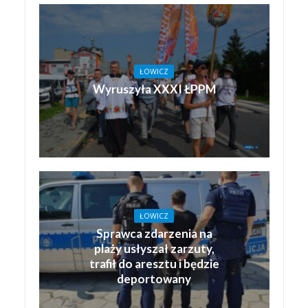
ŁOWICZ
Wyruszyła XXXI ŁPPM
ŁOWICZ
Sprawca zdarzenia na
plaży usłyszał zarzuty,
trafił do aresztu i będzie
deportowany