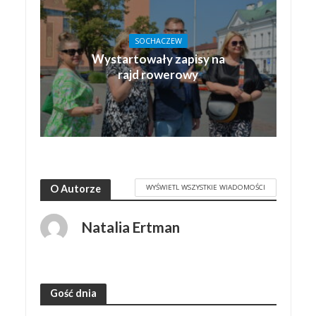
SOCHACZEW
Wystartowały zapisy na
rajd rowerowy
WYŚWIETL WSZYSTKIE WIADOMOŚCI
O Autorze
Natalia Ertman
Gość dnia