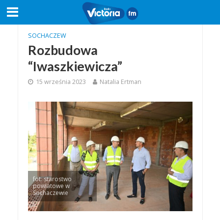
SOCHACZEW
Rozbudowa
“Iwaszkiewicza”
15 września 2023
Natalia Ertman
fot. starostwo
powiatowe w
Sochaczewie