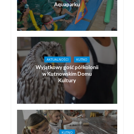
Aquaparku
AKTUALNOŚCI
KUTNO
Wyjątkowy gość półkolonii
w Kutnowskim Domu
Kultury
KUTNO