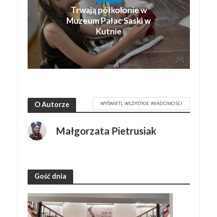
Trwają półkolonie w
Muzeum Pałac Saski w
Kutnie
WYŚWIETL WSZYSTKIE WIADOMOŚCI
O Autorze
Małgorzata Pietrusiak
Gość dnia