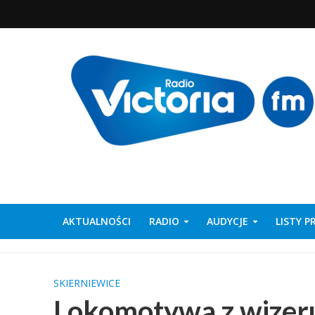
AKTUALNOŚCI
RADIO
AUDYCJE
LISTY 
SKIERNIEWICE
Lokomotywa z wizer