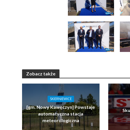
Zobacz także
SKIERNIEWICE
[gm. Nowy Kawęczyn] Powstaje
Sku
automatyczna stacja
meteorologiczna