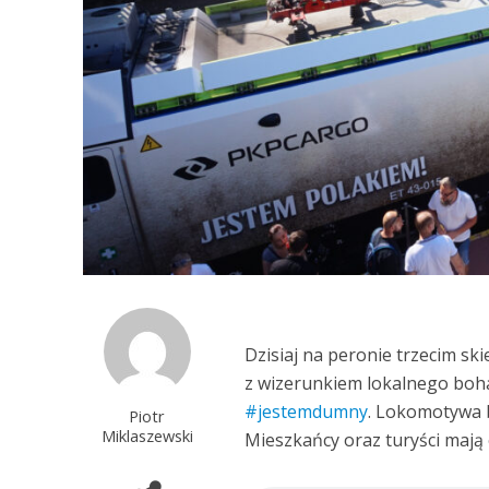
Dzisiaj na peronie trzecim s
z wizerunkiem lokalnego boha
#jestemdumny
. Lokomotywa b
Piotr
Miklaszewski
Mieszkańcy oraz turyści mają 