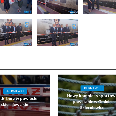
SKIERNIEWICE
SKIERNIEWICE
Nowy kompleks sportow
tki burz w powiecie
powstanie w Gminie
skierniewcikim
Skierniewice