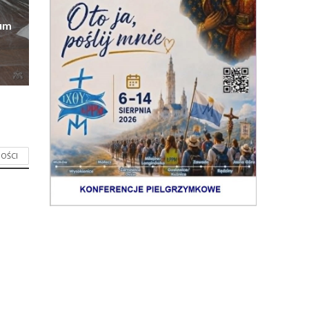
eum
OŚCI