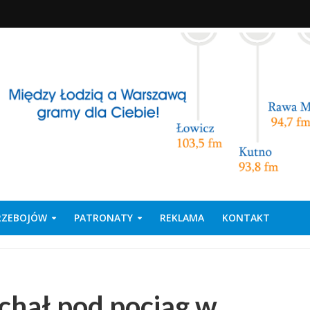
PRZEBOJÓW
PATRONATY
REKLAMA
KONTAKT
hał pod pociąg w