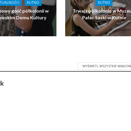
TUALNOŚCI
KUTNO
KUTNO
owy gość półkolonii w
Trwają półkolonie w Muz
owskim Domu Kultury
Pałac Saski w Kutnie
WYŚWIETL WSZYSTKIE WIADOM
ak