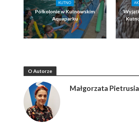
KUTNO
AK
Półkolonie w Kutnowskim
Wyjątk
Aquaparku
Kutn
O Autorze
Małgorzata Pietrusi