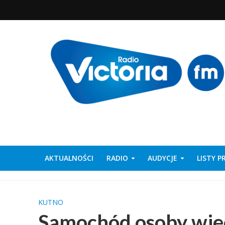
AKTUALNOŚCI
RADIO
AUDYCJE
LISTY 
KUTNO
Samochód osoby wjec