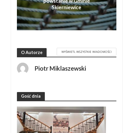
powstanie w Gminie
Skierniewice
WYŚWIETL WSZYSTKIE WIADOMOŚCI
O Autorze
Piotr Miklaszewski
Gość dnia