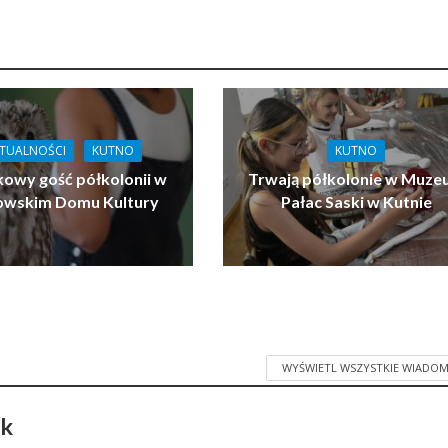
TUALNOŚCI
KUTNO
KUTNO
owy gość półkolonii w
Trwają półkolonie w Muz
owskim Domu Kultury
Pałac Saski w Kutnie
WYŚWIETL WSZYSTKIE WIADOM
ak