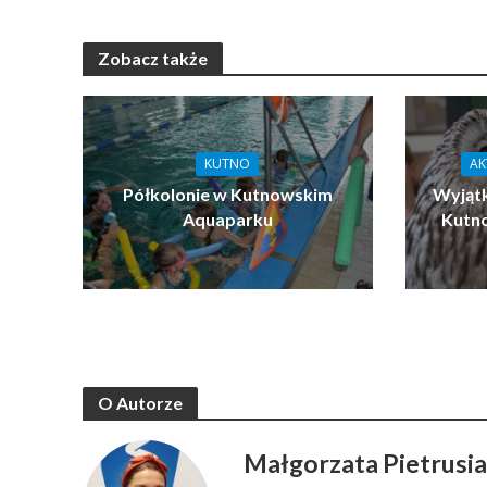
Zobacz także
KUTNO
AK
Półkolonie w Kutnowskim
Wyjątk
Aquaparku
Kutn
O Autorze
Małgorzata Pietrusi