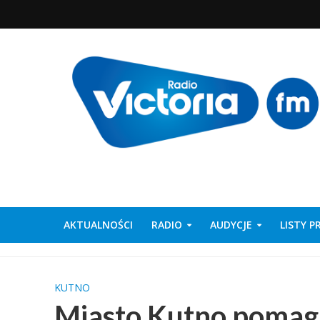
AKTUALNOŚCI
RADIO
AUDYCJE
LISTY 
KUTNO
Miasto Kutno pomag