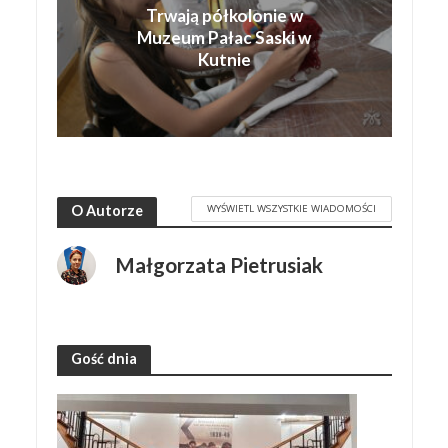
Trwają półkolonie w
Muzeum Pałac Saski w
Kutnie
WYŚWIETL WSZYSTKIE WIADOMOŚCI
O Autorze
Małgorzata Pietrusiak
Gość dnia