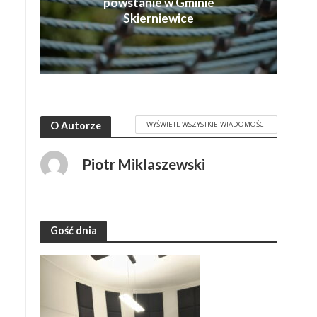
powstanie w Gminie
Skierniewice
WYŚWIETL WSZYSTKIE WIADOMOŚCI
O Autorze
Piotr Miklaszewski
Gość dnia