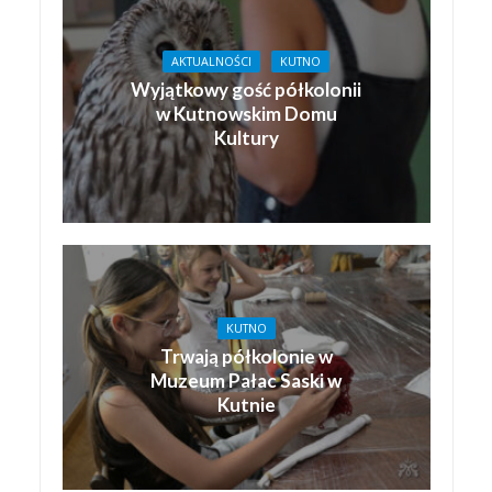
AKTUALNOŚCI
KUTNO
Wyjątkowy gość półkolonii
w Kutnowskim Domu
Kultury
KUTNO
Trwają półkolonie w
Muzeum Pałac Saski w
Kutnie