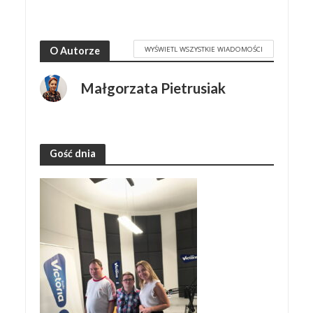
WYŚWIETL WSZYSTKIE WIADOMOŚCI
O Autorze
Małgorzata Pietrusiak
Gość dnia