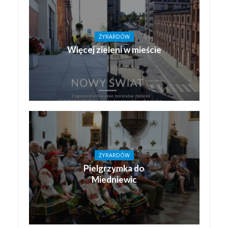
ŻYRARDÓW
Więcej zieleni w mieście
ŻYRARDÓW
Pielgrzymka do
Miedniewic