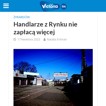
ŻYRARDÓW
Handlarze z Rynku nie
zapłacą więcej
17 kwietnia 2023
Natalia Ertman