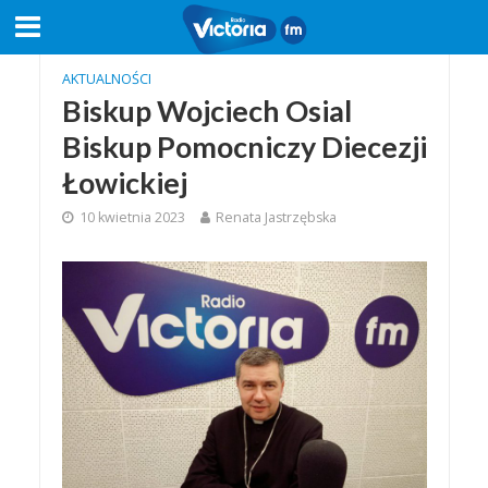
AKTUALNOŚCI
Biskup Wojciech Osial
Biskup Pomocniczy Diecezji
Łowickiej
10 kwietnia 2023
Renata Jastrzębska