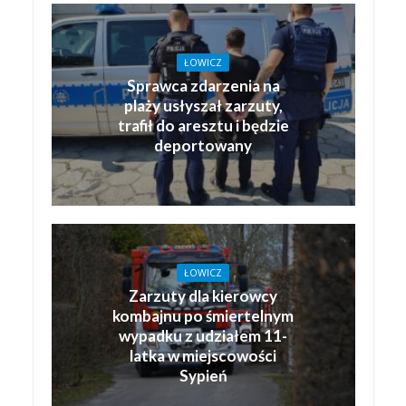
ŁOWICZ
Sprawca zdarzenia na
plaży usłyszał zarzuty,
trafił do aresztu i będzie
deportowany
ŁOWICZ
Zarzuty dla kierowcy
kombajnu po śmiertelnym
wypadku z udziałem 11-
latka w miejscowości
Sypień