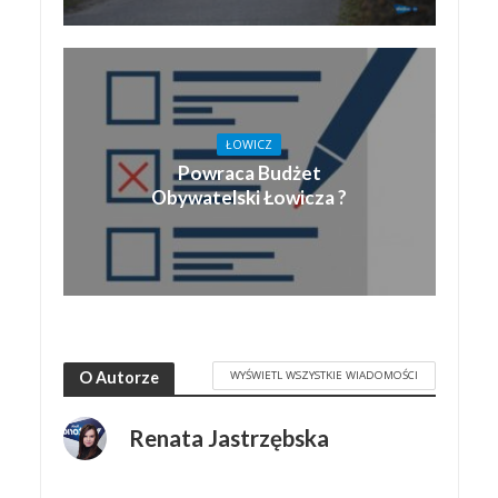
ŁOWICZ
Powraca Budżet
Obywatelski Łowicza ?
WYŚWIETL WSZYSTKIE WIADOMOŚCI
O Autorze
Renata Jastrzębska