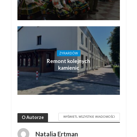
ŻYRARDÓW
Remont kolejnych
kamienic
WYŚWIETL WSZYSTKIE WIADOMOŚCI
O Autorze
Natalia Ertman