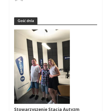
Gość dnia
Stowarzyszenie Stacja Autyzm