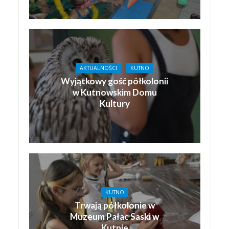
AKTUALNOŚCI
KUTNO
Wyjątkowy gość półkolonii
w Kutnowskim Domu
Kultury
KUTNO
Trwają półkolonie w
Muzeum Pałac Saski w
Kutnie