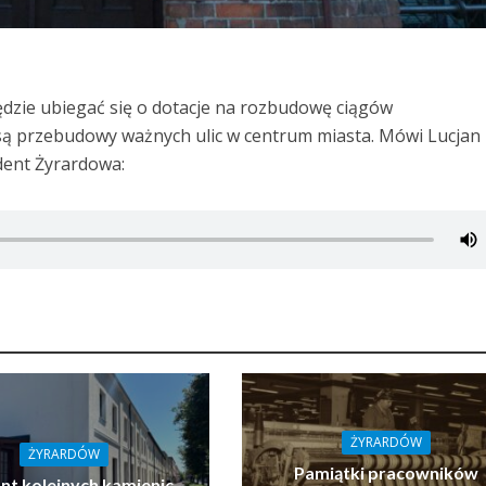
dzie ubiegać się o dotacje na rozbudowę ciągów
są przebudowy ważnych ulic w centrum miasta. Mówi Lucjan
dent Żyrardowa:
ŻYRARDÓW
ŻYRARDÓW
Pamiątki pracowników
t kolejnych kamienic