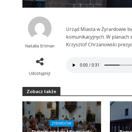
Urząd Miasta w Żyrardowie bę
komunikacyjnych. W planach 
Krzysztof Chrzanowski prezy
Natalia Ertman
Udostępnij!
Zobacz także
ŻYRARDÓW
Pielgrzymka do Miedniewic
Remon