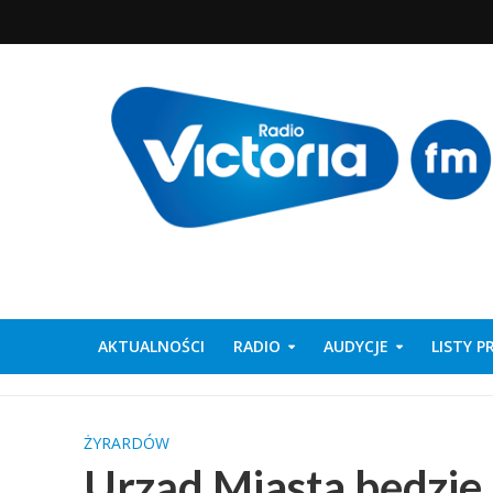
AKTUALNOŚCI
RADIO
AUDYCJE
LISTY 
ŻYRARDÓW
Urząd Miasta będzie 