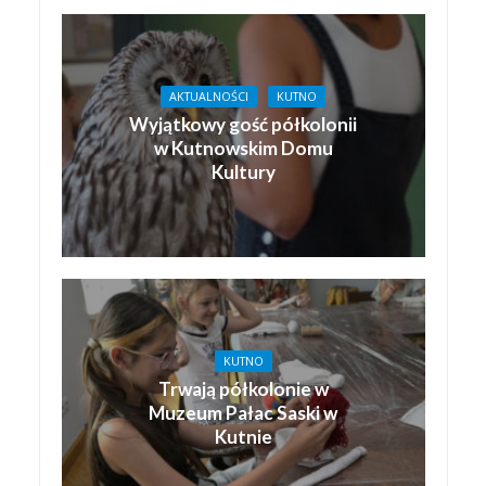
AKTUALNOŚCI
KUTNO
Wyjątkowy gość półkolonii
w Kutnowskim Domu
Kultury
KUTNO
Trwają półkolonie w
Muzeum Pałac Saski w
Kutnie