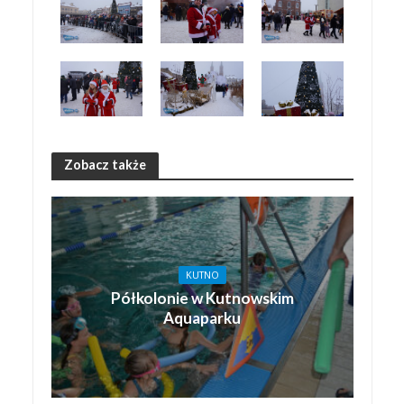
Zobacz także
KUTNO
Półkolonie w Kutnowskim
Aquaparku