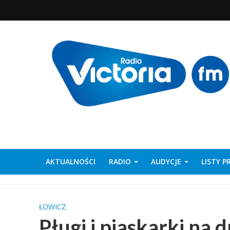
AKTUALNOŚCI
RADIO
AUDYCJE
LISTY 
ŁOWICZ
Pługi i piaskarki na 