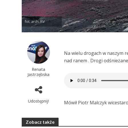
fot. arch. RV
Na wielu drogach w naszym reg
nad ranem . Drogi odśnieżane
Renata
Jastrzębska
Udostępnij!
Mówił Piotr Malczyk wicestaro
Zobacz także