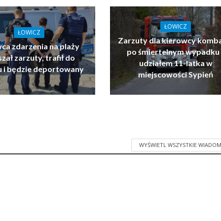
ŁOWICZ
ŁOWICZ
Zarzuty dla kierowcy komb
ca zdarzenia na plaży
po śmiertelnym wypadku 
zał zarzuty, trafił do
udziałem 11-latka w
u i będzie deportowany
miejscowości Sypień
WYŚWIETL WSZYSTKIE WIADOM