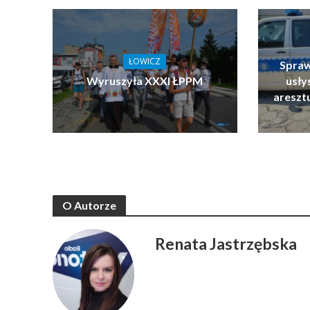
ŁOWICZ
Spraw
Wyruszyła XXXI ŁPPM
usłys
areszt
O Autorze
Renata Jastrzębska