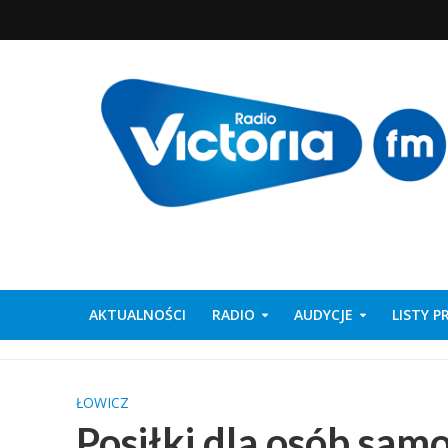
AKTUALNOŚCI
RADIO
AUDYCJE
LISTY 
ŁOWICZ
Posiłki dla osób sam