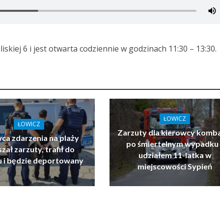
liskiej 6 i jest otwarta codziennie w godzinach 11:30 – 13:30.
ŁOWICZ
ŁOWICZ
Zarzuty dla kierowcy komb
ca zdarzenia na plaży
po śmiertelnym wypadku 
zał zarzuty, trafił do
udziałem 11-latka w
u i będzie deportowany
miejscowości Sypień