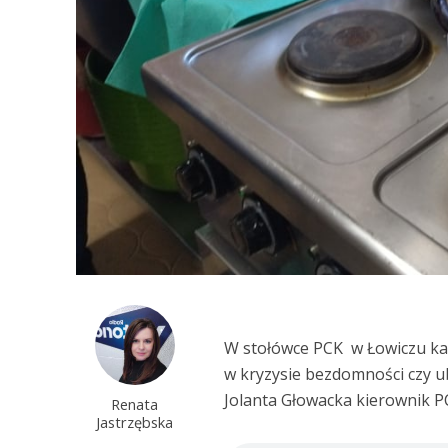
W stołówce PCK w Łowiczu każd
w kryzysie bezdomności czy u
Jolanta Głowacka kierownik P
Renata
Jastrzębska