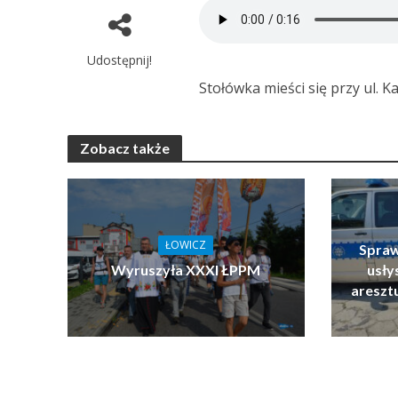
Udostępnij!
Stołówka mieści się przy ul. Ka
Zobacz także
ŁOWICZ
Spraw
Wyruszyła XXXI ŁPPM
usłys
areszt