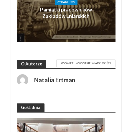
ŻYRARDÓW
Pamiątki pracowników
Zakładów Lniarskich
WYŚWIETL WSZYSTKIE WIADOMOŚCI
O Autorze
Natalia Ertman
Gość dnia