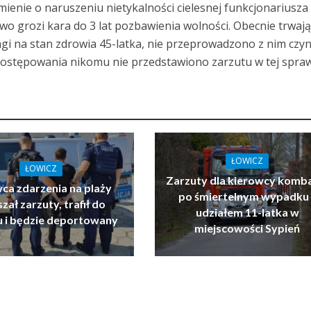
ienie o naruszeniu nietykalności cielesnej funkcjonariusza
wo grozi kara do 3 lat pozbawienia wolności. Obecnie trwaj
agi na stan zdrowia 45-latka, nie przeprowadzono z nim czy
ostępowania nikomu nie przedstawiono zarzutu w tej spraw
ŁOWICZ
ŁOWICZ
Zarzuty dla kierowcy komb
ca zdarzenia na plaży
po śmiertelnym wypadku 
zał zarzuty, trafił do
udziałem 11-latka w
u i będzie deportowany
miejscowości Sypień