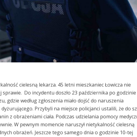
kalność cielesną lekarza. 45 letni mieszkaniec Łowicza nie
ej sprawie. Do incydentu doszło 23 października po godzinie 
zu, gdzie według zgłoszenia miało dojść do naruszenia
 dyżurującego. Przybyli na miejsce policjanci ustalili, że do sz
czanin z obrażeniami ciała. Podczas udzielania pomocy medycz
sywnie. W pewnym momencie naruszył nietykalność cielesną
dnych obrażeń. Jeszcze tego samego dnia o godzinie 10-tej