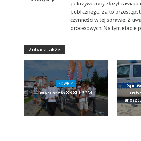
pokrzywdzony złożył zawiadom
publicznego. Za to przestępst
czynności w tej sprawie. Z uw
procesowych. Na tym etapie p
Zobacz także
ŁOWICZ
Spraw
Wyruszyła XXXI ŁPPM
usłys
areszt