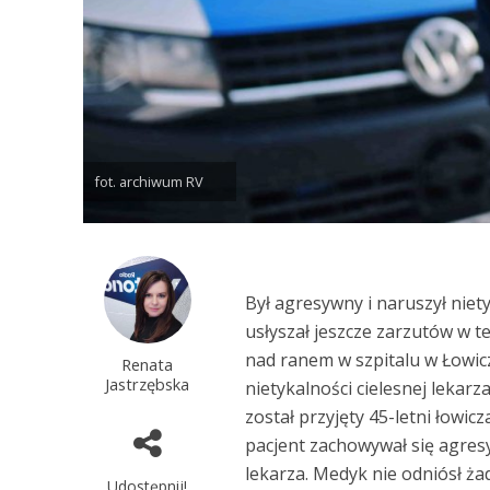
fot. archiwum RV
Był agresywny i naruszył niety
usłyszał jeszcze zarzutów w t
nad ranem w szpitalu w Łowic
Renata
Jastrzębska
nietykalności cielesnej lekarza
został przyjęty 45-letni łowi
pacjent zachowywał się agre
lekarza. Medyk nie odniósł ża
Udostępnij!