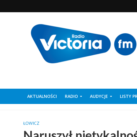
AKTUALNOŚCI
RADIO
AUDYCJE
LISTY 
ŁOWICZ
Naruszył nietykalnoś