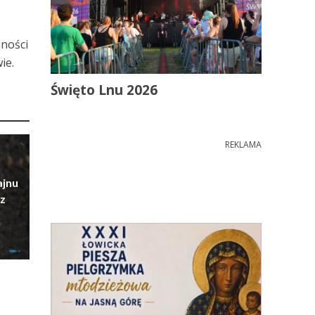
ą
nności
ie.
Święto Lnu 2026
REKLAMA
ajnu
z