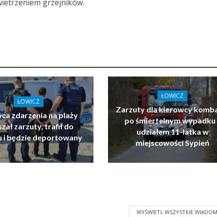
wietrzeniem grzejników.
ŁOWICZ
ŁOWICZ
Zarzuty dla kierowcy komb
ca zdarzenia na plaży
po śmiertelnym wypadku 
zał zarzuty, trafił do
udziałem 11-latka w
u i będzie deportowany
miejscowości Sypień
WYŚWIETL WSZYSTKIE WIADOM