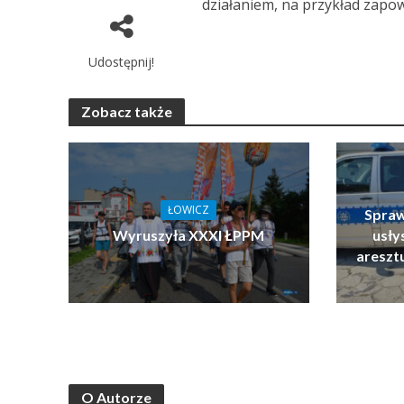
działaniem, na przykład zapo
Udostępnij!
Zobacz także
ŁOWICZ
Spraw
Wyruszyła XXXI ŁPPM
usłys
areszt
O Autorze