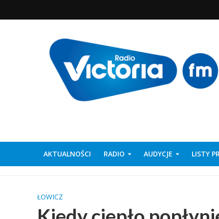
AKTUALNOŚCI
RADIO
AUDYCJE
LISTY 
ŁOWICZ
Kiedy ciepło popłyni