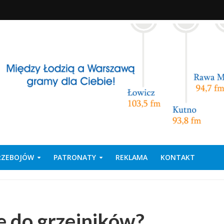
PRZEBOJÓW
PATRONATY
REKLAMA
KONTAKT
e do grzejników?