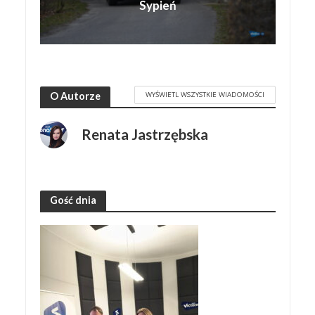
Sypień
WYŚWIETL WSZYSTKIE WIADOMOŚCI
O Autorze
Renata Jastrzębska
Gość dnia