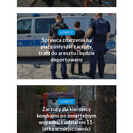
ŁOWICZ
Sprawca zdarzenia na
plaży usłyszał zarzuty,
trafił do aresztu i będzie
deportowany
ŁOWICZ
Zarzuty dla kierowcy
kombajnu po śmiertelnym
wypadku z udziałem 11-
latka w miejscowości