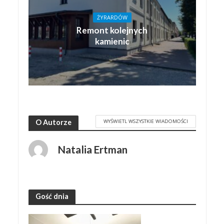
ŻYRARDÓW
Remont kolejnych
kamienic
WYŚWIETL WSZYSTKIE WIADOMOŚCI
O Autorze
Natalia Ertman
Gość dnia