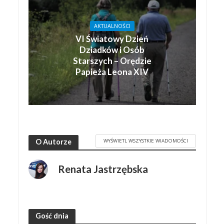
AKTUALNOŚCI
VI Światowy Dzień
Dziadków i Osób
Starszych – Orędzie
Papieża Leona XIV
WYŚWIETL WSZYSTKIE WIADOMOŚCI
O Autorze
Renata Jastrzębska
Gość dnia