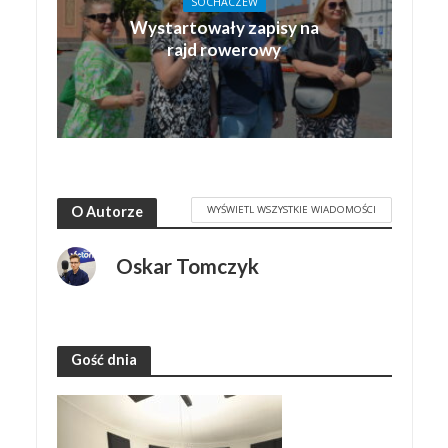
SOCHACZEW
Wystartowały zapisy na
rajd rowerowy
WYŚWIETL WSZYSTKIE WIADOMOŚCI
O Autorze
Oskar Tomczyk
Gość dnia