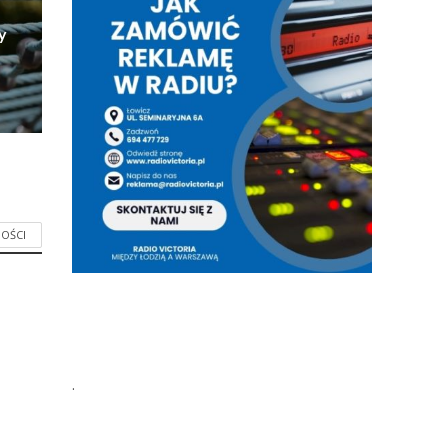
y
OŚCI
.