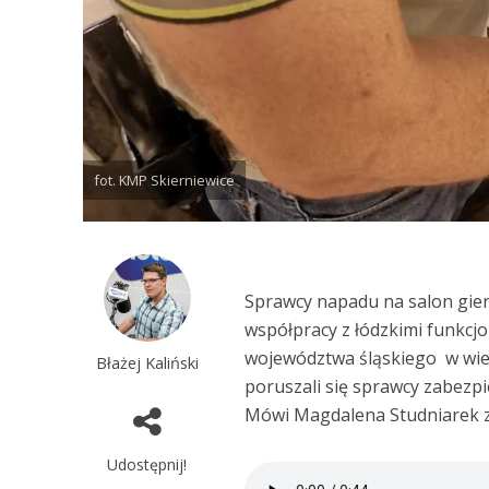
fot. KMP Skierniewice
Sprawcy napadu na salon gier 
współpracy z łódzkimi funkcj
województwa śląskiego w wiek
Błażej Kaliński
poruszali się sprawcy zabezp
Mówi Magdalena Studniarek z 
Udostępnij!