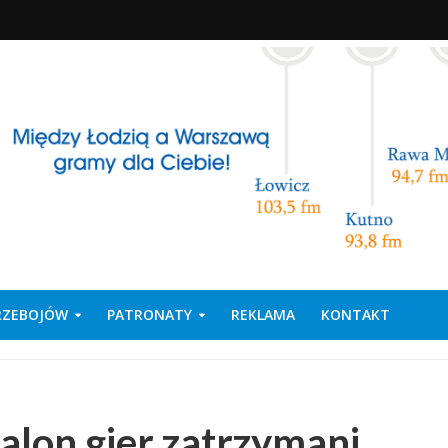
PRZEBOJÓW
PATRONATY
REKLAMA
KONTAKT
alon gier zatrzymani