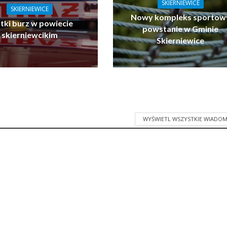
SKIERNIEWICE
SKIERNIEWICE
Nowy kompleks sportow
tki burz w powiecie
powstanie w Gminie
skierniewcikim
Skierniewice
WYŚWIETL WSZYSTKIE WIADOM