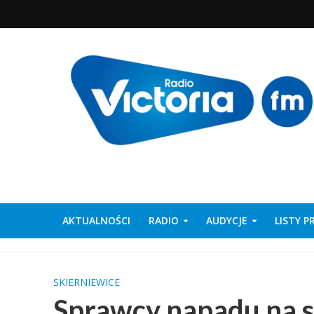
AKTUALNOŚCI
RADIO
AUDYCJE
LISTY 
SKIERNIEWICE
Sprawcy napadu na s