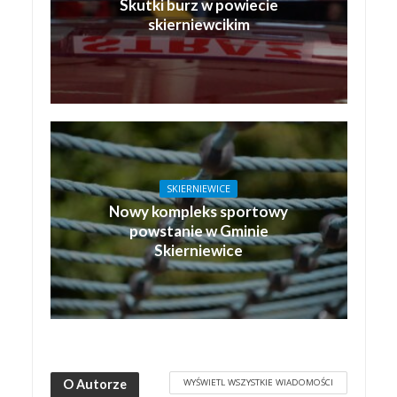
Skutki burz w powiecie
skierniewcikim
SKIERNIEWICE
Nowy kompleks sportowy
powstanie w Gminie
Skierniewice
WYŚWIETL WSZYSTKIE WIADOMOŚCI
O Autorze