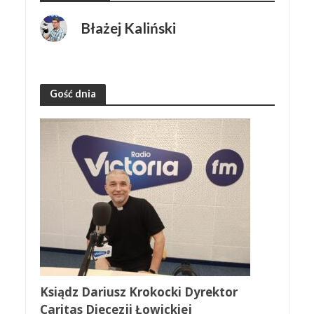
Błażej Kaliński
Gość dnia
Ksiądz Dariusz Krokocki Dyrektor
Caritas Diecezji Łowickiej