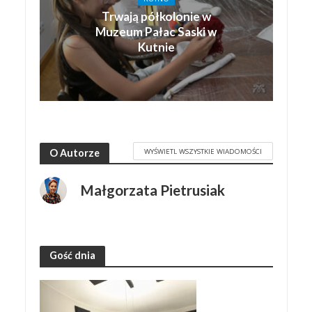
Trwają półkolonie w
Muzeum Pałac Saski w
Kutnie
WYŚWIETL WSZYSTKIE WIADOMOŚCI
O Autorze
Małgorzata Pietrusiak
Gość dnia