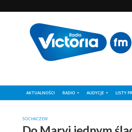
AKTUALNOŚCI
RADIO
AUDYCJE
LISTY 
SOCHACZEW
Do Maryi jednym śl