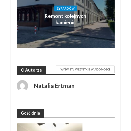
ŻYRARDÓW
Remont kolejnych
kamienic
WYŚWIETL WSZYSTKIE WIADOMOŚCI
O Autorze
Natalia Ertman
Gość dnia