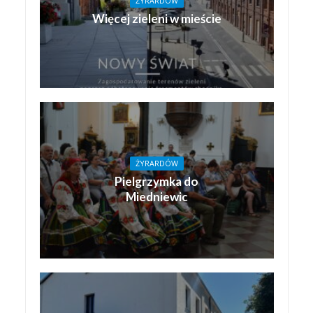
ŻYRARDÓW
Więcej zieleni w mieście
ŻYRARDÓW
Pielgrzymka do
Miedniewic