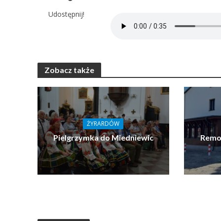
Udostępnij!
Zobacz także
ŻYRARDÓW
Pielgrzymka do Miedniewic
Remon