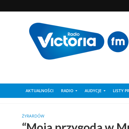
AKTUALNOŚCI
RADIO
AUDYCJE
LISTY 
ŻYRARDÓW
“Moja przygoda w M