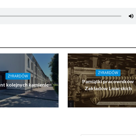
ŻYRARDÓW
ŻYRARDÓW
Pamiątki pracowników
t kolejnych kamienic
Zakładów Lniarskich