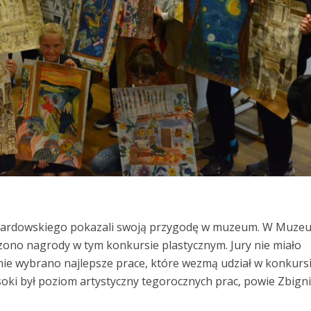
yrardowskiego pokazali swoją przygodę w muzeum. W Muze
no nagrody w tym konkursie plastycznym. Jury nie miało
znie wybrano najlepsze prace, które wezmą udział w konkurs
soki był poziom artystyczny tegorocznych prac, powie Zbign