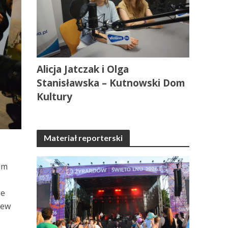
Alicja Jatczak i Olga
Stanisławska – Kutnowski Dom
Kultury
Materiał reporterski
um
ie
iew