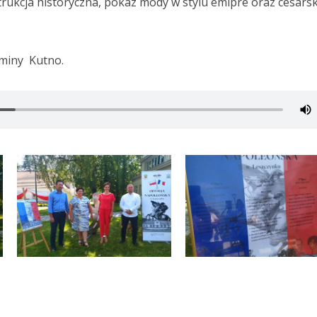
rukcja historyczna, pokaz mody w stylu emipre oraz cesarsk
Gminy Kutno.