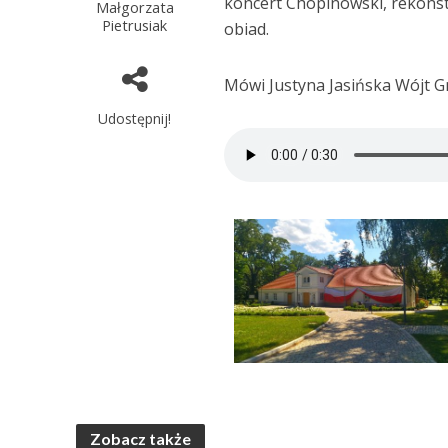
koncert Chopinowski, rekonst
Małgorzata
Pietrusiak
obiad.
Mówi Justyna Jasińska Wójt 
Udostępnij!
Zobacz także