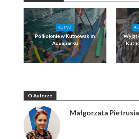
KUTNO
AK
Półkolonie w Kutnowskim
Wyjątk
Aquaparku
Kutn
O Autorze
Małgorzata Pietrusi