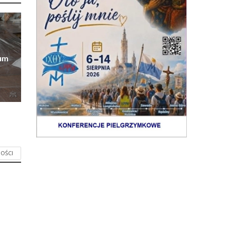
eum
OŚCI