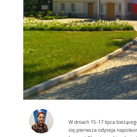
W dniach 15-17 lipca bieżąc
się pierwsza odyseja napole