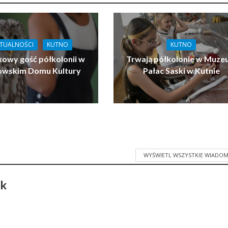
TUALNOŚCI
KUTNO
KUTNO
owy gość półkolonii w
Trwają półkolonie w Muz
owskim Domu Kultury
Pałac Saski w Kutnie
WYŚWIETL WSZYSTKIE WIADOM
ak