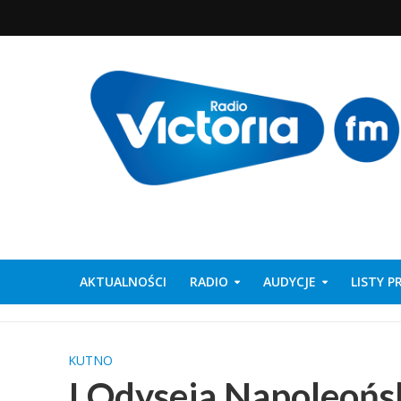
AKTUALNOŚCI
RADIO
AUDYCJE
LISTY 
KUTNO
I Odyseja Napoleońs