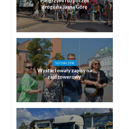
Pielgrzymi rozpoczęli
drogę na Jasną Górę
SOCHACZEW
Wystartowały zapisy na
rajd rowerowy