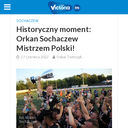
SOCHACZEW
Historyczny moment:
Orkan Sochaczew
Mistrzem Polski!
27 czerwca 2022
Oskar Tomczyk
fot. Miasto
Sochaczew