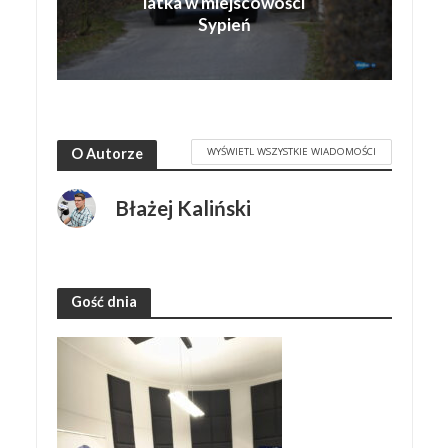
latka w miejscowości
Sypień
WYŚWIETL WSZYSTKIE WIADOMOŚCI
O Autorze
Błażej Kaliński
Gość dnia