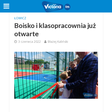
ŁOWICZ
Boisko i klasopracownia już
otwarte
3 czerwca 2022
Błażej Kaliński