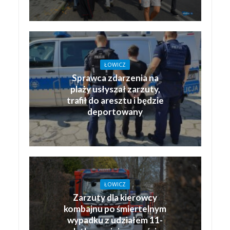
ŁOWICZ
Sprawca zdarzenia na
plaży usłyszał zarzuty,
trafił do aresztu i będzie
deportowany
ŁOWICZ
Zarzuty dla kierowcy
kombajnu po śmiertelnym
wypadku z udziałem 11-