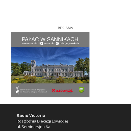
REKLAMA
Radio Victoria
Rozgłośnia Diecezji Łowickiej
ul. Seminaryjna 6a