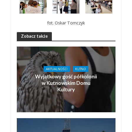
fot. Oskar Tomczyk
Zobacz także
AKTUALNOŚCI
KUTNO
Wyjątkowy gość półkolonii
w Kutnowskim Domu
Kultury