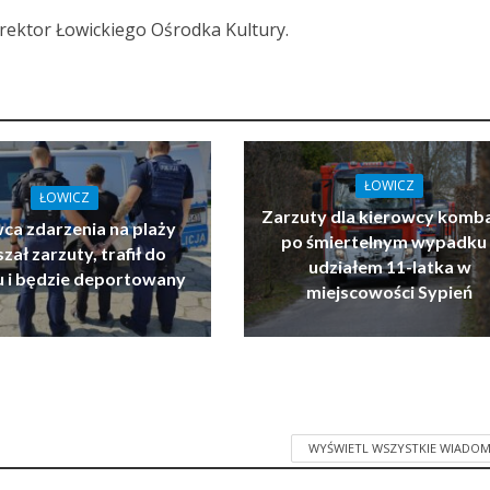
rektor Łowickiego Ośrodka Kultury.
ŁOWICZ
ŁOWICZ
Zarzuty dla kierowcy komb
ca zdarzenia na plaży
po śmiertelnym wypadku 
zał zarzuty, trafił do
udziałem 11-latka w
u i będzie deportowany
miejscowości Sypień
WYŚWIETL WSZYSTKIE WIADOM