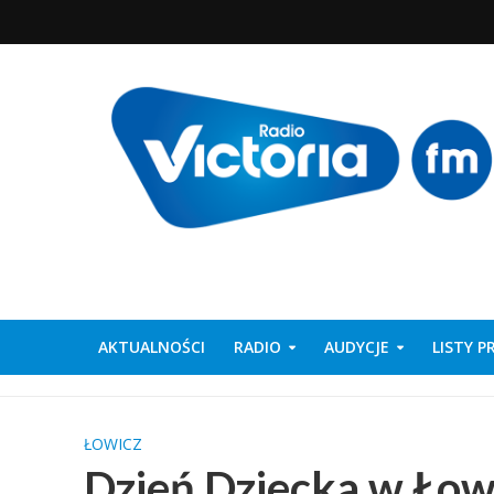
AKTUALNOŚCI
RADIO
AUDYCJE
LISTY 
ŁOWICZ
Dzień Dziecka w Łow