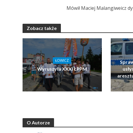
Mówił Maciej Malangiweicz dy
Zobacz także
ŁOWICZ
Spraw
Wyruszyła XXXI ŁPPM
usłys
areszt
O Autorze