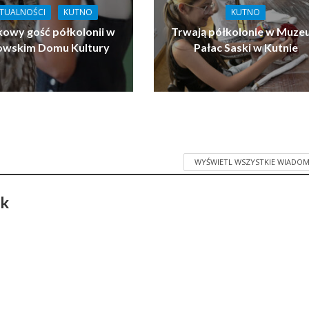
TUALNOŚCI
KUTNO
KUTNO
owy gość półkolonii w
Trwają półkolonie w Muz
owskim Domu Kultury
Pałac Saski w Kutnie
WYŚWIETL WSZYSTKIE WIADOM
ak