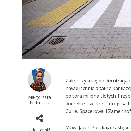
Zakończyła się modernizacja u
nawierzchnie a także kanliazc
półtora miliona złotych. Prz
Małgorzata
Pietrusiak
doczekało się sześć dróg. są 
Curie, Spacerowa i Zamenhof
Mówi Jacek Boczkaja Zastępc
Udostępnij!