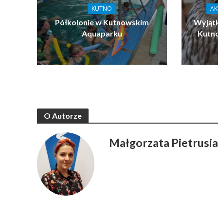
KUTNO
AK
Półkolonie w Kutnowskim
Wyjątk
Aquaparku
Kutn
O Autorze
Małgorzata Pietrusi