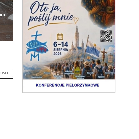
eum
OŚCI