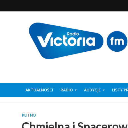
AKTUALNOŚCI
RADIO
AUDYCJE
LISTY 
KUTNO
Chmielna i Spacerow