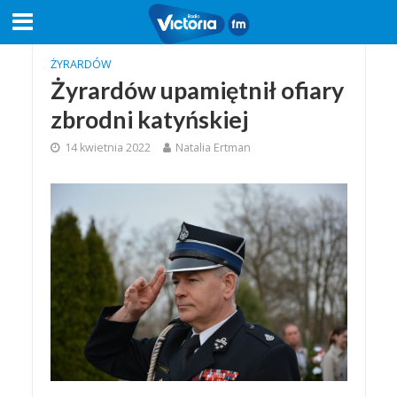
ŻYRARDÓW
Żyrardów upamiętnił ofiary
zbrodni katyńskiej
14 kwietnia 2022
Natalia Ertman