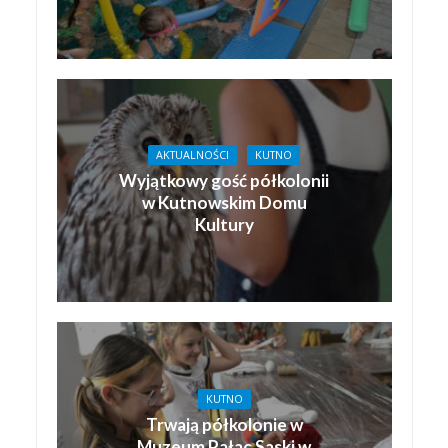
AKTUALNOŚCI
KUTNO
Wyjątkowy gość półkolonii
w Kutnowskim Domu
Kultury
KUTNO
Trwają półkolonie w
Muzeum Pałac Saski w