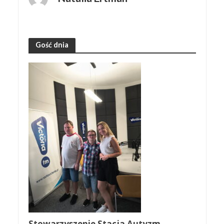
Gość dnia
Stowarzyszenie Stacja Autyzm